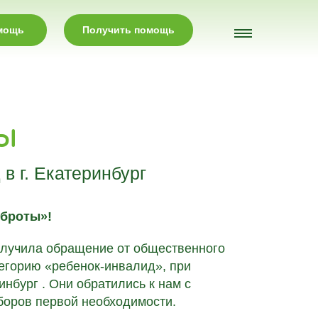
омощь
Получить помощь
ы
 г. Екатеринбург
оброты»!
олучила обращение от общественного
егорию «ребенок-инвалид», при
инбург . Они обратились к нам с
боров первой необходимости.