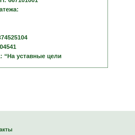
П: 667101001
атежа:
374525104
004541
: “На уставные цели
акты