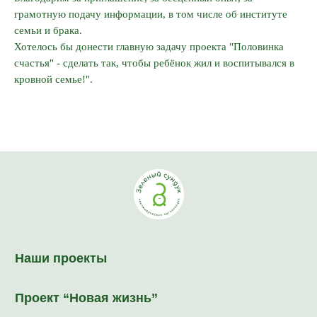
Наши проекты
грамотную подачу информации, в том числе об институте
семьи и брака.
Проект “Новая жизнь”
Хотелось бы донести главную задачу проекта "Половинка
Проект “Первоклашка”
счастья" - сделать так, чтобы ребёнок жил и воспитывался в
кровной семье!".
О нас
Отзывы
Как помочь
Новости
Полезные статьи
Правовая информация
FAQ
Контакты