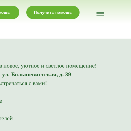
омощь
Получить помощь
 новое, уютное и светлое помещение!
 ул. Большевистская, д. 39
встречаться с вами!
е
телей